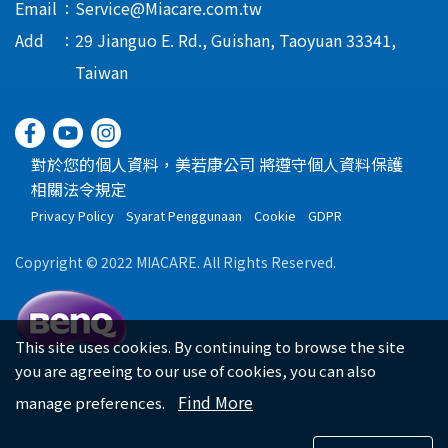
Email
Service@Miacare.com.tw
Add
29 Jianguo E. Rd., Guishan, Taoyuan 33341,
Taiwan
對於您的個人資料，美若康公司 將遵守個人資料保護
相關法令規定
Privacy Policy
Syarat Penggunaan
Cookie
GDPR
Copyright © 2022 MIACARE. All Rights Reserved.
This site uses cookies. By continuing to browse the site
you are agreeing to our use of cookies, you can also
Find More
manage preferences.